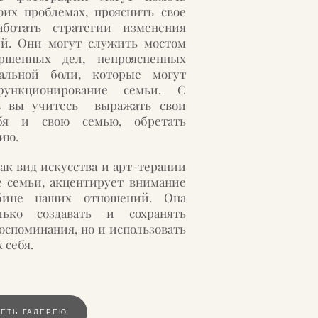
оих проблемах, прояснить свое
аботать стратегии изменения
й. Они могут служить мостом
ршенных дел, непроясненных
альной боли, которые могут
функционирование семьи. С
в вы учитесь выражать свои
бя и свою семью, обретать
ию.
ак вид искусства и арт-терапии
е семьи, акцентирует внимание
бине наших отношений. Она
ько создавать и сохранять
оспоминания, но и использовать
 себя.
ЕТЬ ГАЛЕРЕЮ