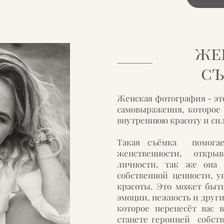
же
с
Женская фотография - эт
самовыражения, которое
внутреннюю красоту и си
Такая съёмка помогае
женственности, откр
личности, так же она 
собственной ценности, 
красоты. Это может быт
эмоции, нежность и други
которое перенесёт вас 
станете героиней собст