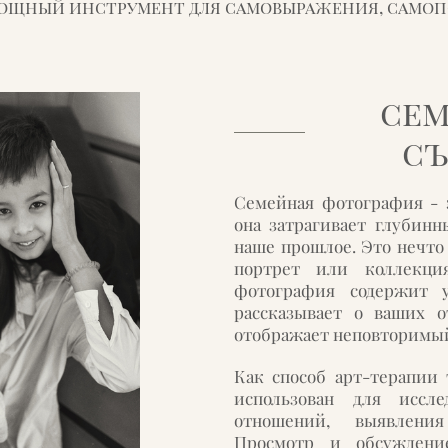
мощный инструмент для самовыражения, самоп
се
с
Семейная фотография - 
она затрагивает глубинн
наше прошлое. Это нечто
портрет или коллекци
фотография содержит у
рассказывает о ваших о
отображает неповторимый
Как способ арт-терапии
использован для иссл
отношений, выявления
Просмотр и обсуждени