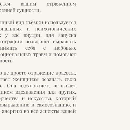
ется вашим отражением
ренней сущности.
данный вид съёмки используется
нальных и психологических
х у вас внутри, для запуска
тографии позволяют выражать
имать себя с любовью,
моциональных травм и помогают
ность.
о не просто отражение красоты,
огает женщинам осознать свою
ь. Она вдохновляет, вызывает
иком вдохновения для других.
рчества и искусства, который
мовыражению и самосознанию, и
ю энергию во все аспекты вашей