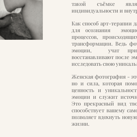
такой съёмке явля
индивидуальности и внут
Как способ арт-терапии 
для осознания эмоцио
процессов, происходящи
трансформации. Ведь фо
эмоции, учат прин
восстанавливают после э
исследовать свою уникаль
Женская фотография - эт
но и сила, которая пом
ценность и уникальност
эмоции и служит источн
Это прекрасный вид тво
способствует вашему са
позволяет вдохнуть нову
жизни.